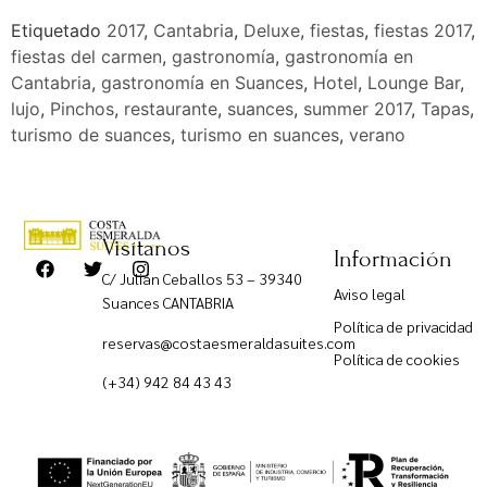
Etiquetado
2017
,
Cantabria
,
Deluxe
,
fiestas
,
fiestas 2017
,
fiestas del carmen
,
gastronomía
,
gastronomía en
Cantabria
,
gastronomía en Suances
,
Hotel
,
Lounge Bar
,
lujo
,
Pinchos
,
restaurante
,
suances
,
summer 2017
,
Tapas
,
turismo de suances
,
turismo en suances
,
verano
Visítanos
Información
C/ Julián Ceballos 53 – 39340
Aviso legal
Suances CANTABRIA
Política de privacidad
reservas@costaesmeraldasuites.com
Política de cookies
(+34) 942 84 43 43