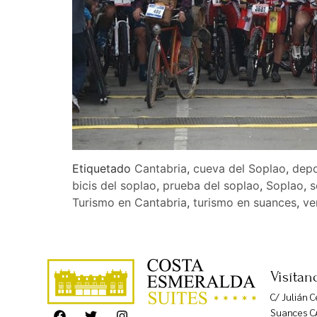
Etiquetado
Cantabria
,
cueva del Soplao
,
depo
bicis del soplao
,
prueba del soplao
,
Soplao
,
s
Turismo en Cantabria
,
turismo en suances
,
ve
Visítan
C/ Julián 
Suances C