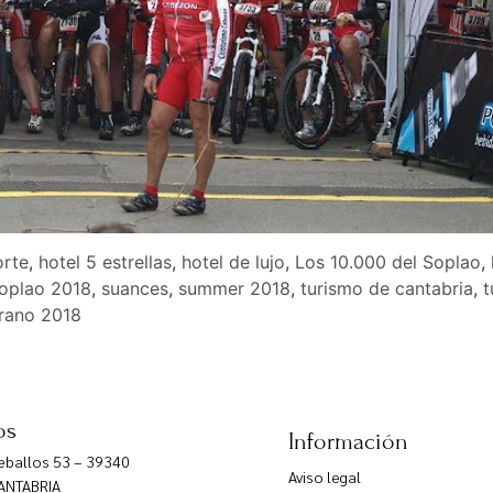
rte
,
hotel 5 estrellas
,
hotel de lujo
,
Los 10.000 del Soplao
,
oplao 2018
,
suances
,
summer 2018
,
turismo de cantabria
,
t
rano 2018
os
Información
Ceballos 53 – 39340
Aviso legal
ANTABRIA