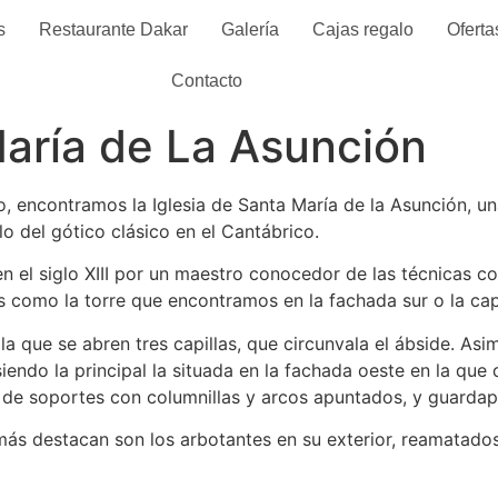
s
Restaurante Dakar
Galería
Cajas regalo
Oferta
Contacto
María de La Asunción
, encontramos la Iglesia de Santa María de la Asunción, un
o del gótico clásico en el Cantábrico.
n el siglo XIII por un maestro conocedor de las técnicas con
como la torre que encontramos en la fachada sur o la capill
n la que se abren tres capillas, que circunvala el ábside. A
siendo la principal la situada en la fachada oeste en la qu
 de soportes con columnillas y arcos apuntados, y guardap
más destacan son los arbotantes en su exterior, reamatado