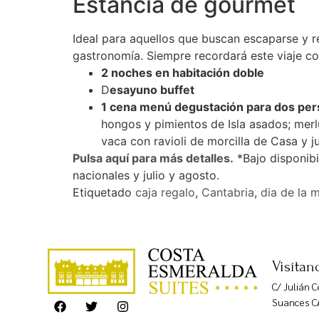
Estancia de gourmet
Ideal para aquellos que buscan escaparse y re
gastronomía. Siempre recordará este viaje con
2 noches en habitación doble
D
esayuno buffet
1 cena menú degustación para dos per
hongos y pimientos de Isla asados; mer
vaca con ravioli de morcilla de Casa y 
Pulsa aquí para más detalles.
*Bajo disponibi
nacionales y julio y agosto.
Etiquetado
caja regalo
,
Cantabria
,
dia de la 
Visítan
C/ Julián 
Suances C