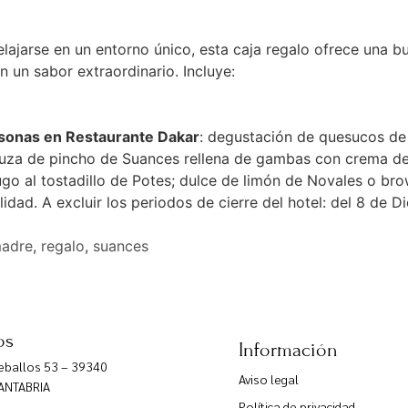
lajarse en un entorno único, esta caja regalo ofrece una b
 un sabor extraordinario. Incluye:
sonas en Restaurante Dakar
: degustación de quesucos de
luza de pincho de Suances rellena de gambas con crema de 
jugo al tostadillo de Potes; dulce de limón de Novales o br
lidad. A excluir los periodos de cierre del hotel: del 8 de 
madre
,
regalo
,
suances
os
Información
Ceballos 53 – 39340
Aviso legal
ANTABRIA
Política de privacidad