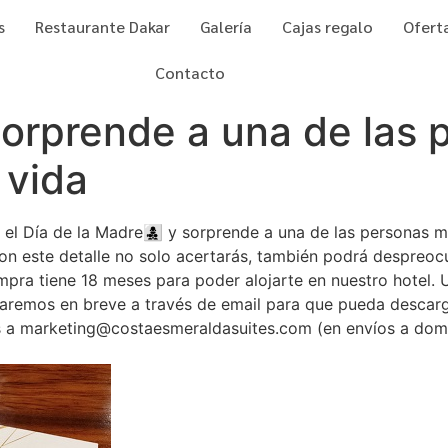
s
Restaurante Dakar
Galería
Cajas regalo
Ofert
Contacto
Sorprende a una de las
 vida
el Día de la Madre👩‍👧‍👦 y sorprende a una de las personas
Con este detalle no solo acertarás, también podrá despreocu
pra tiene 18 meses para poder alojarte en nuestro hotel. U
aremos en breve a través de email para que pueda descarga
s a marketing@costaesmeraldasuites.com (en envíos a domici