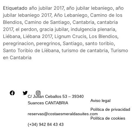
Etiquetado
año jubilar 2017
,
año jubilar lebaniego
,
año
jubilar lebaniego 2017
,
Año Lebaniego
,
Camino de los
Blendios
,
Camino de Santiago
,
Cantabria
,
cantabria
2017
,
el perdon
,
gracia jubilar
,
indulgencia plenaria
,
Liébana
,
Liébana 2017
,
Lignum Crucis
,
Los Blendios
,
peregrinacion
,
peregrinos
,
Santiago
,
santo toribio
,
Santo Toribio de Líébana
,
turismo de cantabria
,
Turismo
en Cantabria
C/ Julián Ceballos 53 – 39340
Aviso legal
Suances CANTABRIA
Política de privacidad
reservas@costaesmeraldasuites.com
Política de cookies
(+34) 942 84 43 43